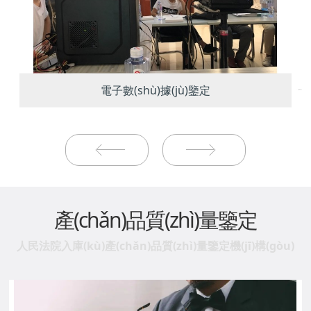
電子數(shù)據(jù)鑒定
產(chǎn)品質(zhì)量鑒定
人民法院入庫(kù)產(chǎn)品質(zhì)量鑒定機(jī)構(gòu)