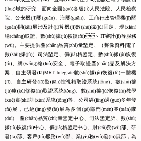
(lǐng)域的研究，
面向全國(guó)各級(jí)人民法院、人民檢察
院、公安機(jī)關(guān)、海關(guān)、工商行政管理機(jī)關
(guān)開(kāi)展涉及計(jì)算機(jī)數(shù)據(jù)固定、現(xiàn)
場(chǎng)取證、數(shù)據(jù)恢復(fù)、IT審計(jì)等服務
(wù)。
主要提供產(chǎn)品質(zhì)量鑒定
、（聲像資料|電子
數(shù)據(jù)）
司法鑒定、價(jià)格鑒定、數(shù)據(jù)恢復
(fù)、網(wǎng)絡(luò)安全、電子取證產(chǎn)品及解決方
案，自主研發(fā)MRT Integrate數(shù)據(jù)恢復(fù)一體機
(jī)、自主研發(fā)監(jiān)控視頻取證系統(tǒng)、數(shù)據
(jù)庫(kù)修復(fù)取證系統(tǒng)、數(shù)據(jù)恢復(fù)教學
(xué)實(shí)訓(xùn)系
統(tǒng)等。
公司經(jīng)過(guò)多年發
(fā)展，已經(jīng)發(fā)展為多個(gè)部門(mén)團(tuán)隊
(duì)，產(chǎn)品質(zhì)量鑒定中心、司法鑒定所、數(shù)
據(jù)恢復(fù)中心、價(jià)格鑒定中心、財(cái)務(wù)部、研
發(fā)部、客戶(hù)服務(wù)部、業(yè)務(wù)發(fā)展部，為