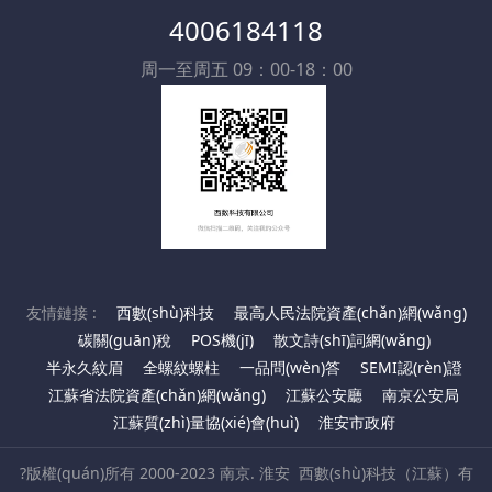
4006184118
周一至周五 09：00-18：00
友情鏈接 :
西數(shù)科技
最高人民法院資產(chǎn)網(wǎng)
碳關(guān)稅
POS機(jī)
散文詩(shī)詞網(wǎng)
半永久紋眉
全螺紋螺柱
一品問(wèn)答
SEMI認(rèn)證
江蘇省法院資產(chǎn)網(wǎng)
江蘇公安廳
南京公安局
江蘇質(zhì)量協(xié)會(huì)
淮安市政府
?版權(quán)所有 2000-2023 南京. 淮安
西數(shù)科技（江蘇）有