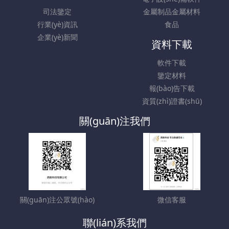
司法鑒定
金屬制品金屬材料
行業(yè)資訊
食品
企業(yè)新聞
資料下載
軟件下載
鑒定材料
報(bào)告下載
資質(zhì)證書(shū)
關(guān)注我們
關(guān)注公眾號(hào)
微信客服
聯(lián)系我們