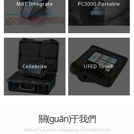
MRT Integrate
PC3000-Portable
Cellebrite
UFED Touch
關(guān)于我們
About us and company introduction