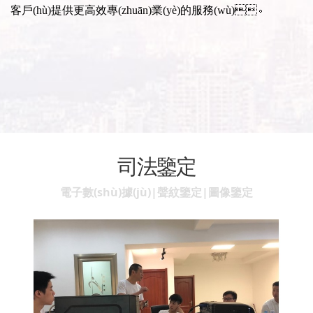
客戶(hù)提供更高效專(zhuān)業(yè)的服務(wù)。
司法鑒定
電子數(shù)據(jù)|聲紋鑒定|圖像鑒定